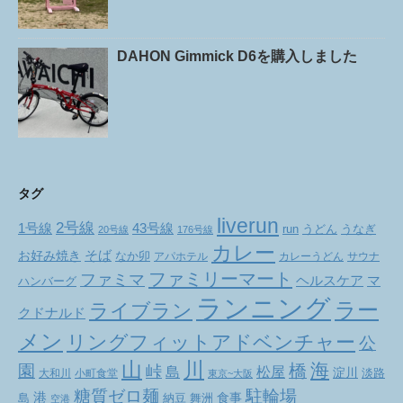
DAHON Gimmick D6を購入しました
タグ
liverun
2号線
1号線
43号線
run
うどん
うなぎ
20号線
176号線
カレー
お好み焼き
そば
なか卯
アパホテル
カレーうどん
サウナ
ファミリーマート
ファミマ
ヘルスケア
マ
ハンバーグ
ランニング
ラー
ライブラン
クドナルド
メン
リングフィットアドベンチャー
公
山
川
海
橋
園
峠
松屋
島
淀川
大和川
小町食堂
淡路
東京~大阪
駐輪場
糖質ゼロ麺
港
食事
舞洲
島
納豆
空港