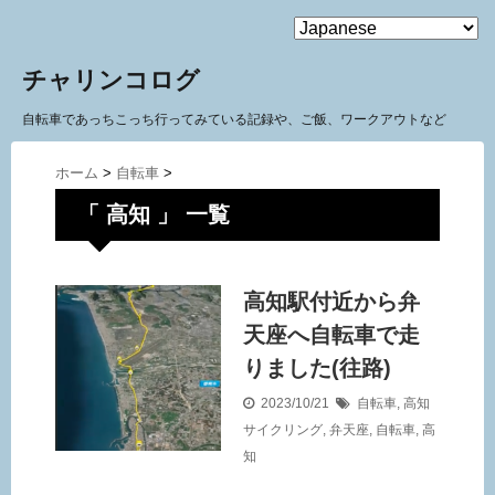
MENU
チャリンコログ
自転車であっちこっち行ってみている記録や、ご飯、ワークアウトなど
ホーム
>
自転車
>
「 高知 」 一覧
高知駅付近から弁
天座へ自転車で走
りました(往路)
2023/10/21
自転車
,
高知
サイクリング
,
弁天座
,
自転車
,
高
知